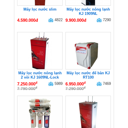
Máy lọc nước slim
Máy lọc nước nóng lạnh
KJ 1909NL
4.590.000đ
4822
9.900.000đ
7290
Máy lọc nước nóng lạnh
Máy lọc nước để bàn KJ
2 vòi KJ 1609NL-Lock
RT100
đ
đ
7.250.000
5989
6.950.000
7469
đ
đ
7.790.000
7.290.000