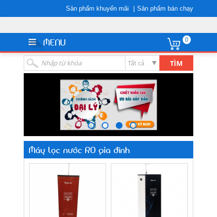
Sản phẩm khuyến mãi
Sản phẩm bán chạy
MENU
0
Máy lọc nước RO gia đình