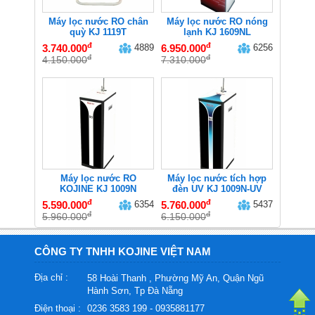
Máy lọc nước RO chân
Máy lọc nước RO nóng
quỳ KJ 1119T
lạnh KJ 1609NL
đ
đ
3.740.000
4889
6.950.000
6256
đ
đ
4.150.000
7.310.000
Máy lọc nước RO
Máy lọc nước tích hợp
KOJINE KJ 1009N
đèn UV KJ 1009N-UV
đ
đ
5.590.000
6354
5.760.000
5437
đ
đ
5.960.000
6.150.000
CÔNG TY TNHH KOJINE VIỆT NAM
Địa chỉ :
58 Hoài Thanh , Phường Mỹ An, Quận Ngũ
Hành Sơn, Tp Đà Nẵng
Điện thoại :
0236 3583 199 - 0935881177