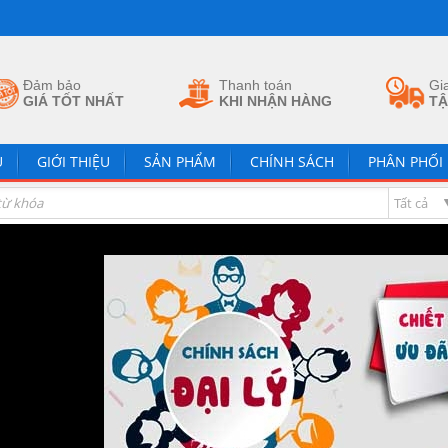
Đảm bảo
Thanh toán
Gi
GIÁ TỐT NHẤT
KHI NHẬN HÀNG
TẬ
Ủ
GIỚI THIỆU
SẢN PHẨM
CHÍNH SÁCH
PHÂN PHỐI