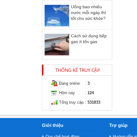
Uống bao nhiêu
nước mỗi ngày thì
tốt cho sức khỏe?
Cách sử dụng bếp
gas ít tốn gas
THỐNG KÊ TRUY CẬP
Đang online
:
3
Hôm nay
:
124
Tổng truy cập
:
531833
Giới thiệu
Trợ giúp
Quy chế hoạt động
Hướng dẫn m