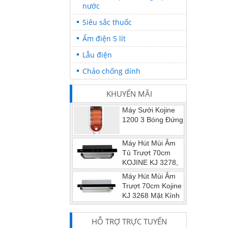
nước
Siêu sắc thuốc
Ấm điện 5 lít
Lẫu điện
Chảo chống dính
KHUYẾN MÃI
Máy Sưởi Kojine
1200 3 Bóng Đứng
Máy Hút Mùi Âm
Tủ Trượt 70cm
KOJINE KJ 3278,
Công Tắc Cảm
Máy Hút Mùi Âm
Biến 3 Tốc Độ, Lưới Lọc Mỡ
Trượt 70cm Kojine
Nhôm 3 Lớp
KJ 3268 Mặt Kính
cao Cấp
HỖ TRỢ TRỰC TUYẾN