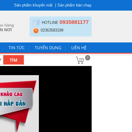
Sản phẩm khuyến mãi
Sản phẩm bán chạy
0935881177
HOTLINE
ao hàng
N NƠI
02363583199
TIN TỨC
TUYỂN DỤNG
LIÊN HỆ
0