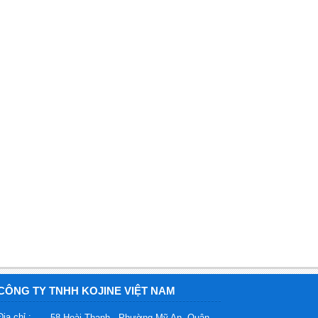
CÔNG TY TNHH KOJINE VIỆT NAM
Địa chỉ :
58 Hoài Thanh , Phường Mỹ An, Quận